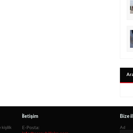
Ar
İletişim
Bize i
E-Posta:
 kişilik
Ad