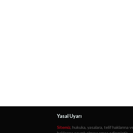
Yasal Uyarı
Sitemiz
, hukuka, yasalara, telif haklarına ve
haklarına saygılı olmayı amaç edinmiştir.