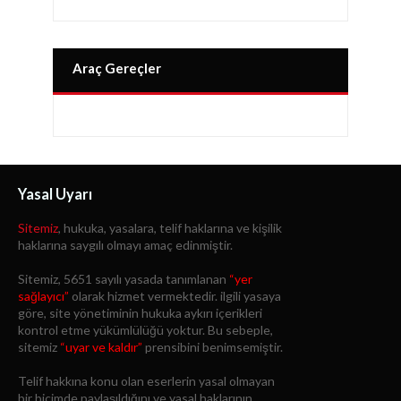
Araç Gereçler
Yasal Uyarı
Sitemiz
, hukuka, yasalara, telif haklarına ve kişilik
haklarına saygılı olmayı amaç edinmiştir.
Sitemiz, 5651 sayılı yasada tanımlanan
“yer
sağlayıcı”
olarak hizmet vermektedir. ilgili yasaya
göre, site yönetiminin hukuka aykırı içerikleri
kontrol etme yükümlülüğü yoktur. Bu sebeple,
sitemiz
“uyar ve kaldır”
prensibini benimsemiştir.
Telif hakkına konu olan eserlerin yasal olmayan
bir biçimde paylaşıldığını ve yasal haklarının